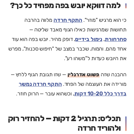
למה דווקא יובש בפה מפחיד כל כך?
כי הוא מרגיש "מוזר".
התקף חרדה
מלווה בהרבה
תחושות שמרגישות כאילו הגוף מאבד שליטה —
סחרחורת
,
נימול בידיים
, דופק מהיר. יובש בפה הוא עוד
אחד מהם. והמוח, שכבר במצב של "חיפוש סכנות", מפרש
את היובש כעדות ל"משהו רע".
ההבנה שזה
פשוט אדרנלין
— שזו תגובת הגוף ללחץ —
מורידה את העוצמה של הפחד.
התקף חרדה נמשך
בדרך כלל 10-20 דקות
, וכשהוא עובר — הרוק חוזר.
תכל׳ס: תרגיל 2 דקות — להחזיר רוק
ולהוריד חרדה