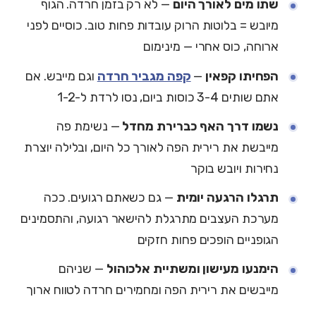
שתו מים לאורך היום
— לא רק בזמן חרדה. הגוף
מיובש = בלוטות הרוק עובדות פחות טוב. כוסיים לפני
ארוחה, כוס אחרי — מינימום
הפחיתו קפאין
—
קפה מגביר חרדה
וגם מייבש. אם
אתם שותים 3-4 כוסות ביום, נסו לרדת ל-1-2
נשמו דרך האף כברירת מחדל
— נשימת פה
מייבשת את רירית הפה לאורך כל היום, ובלילה יוצרת
נחירות ויובש בוקר
תרגלו הרגעה יומית
— גם כשאתם רגועים. ככה
מערכת העצבים מתרגלת להישאר רגועה, והתסמינים
הגופניים הופכים פחות חזקים
הימנעו מעישון ומשתיית אלכוהול
— שניהם
מייבשים את רירית הפה ומחמירים חרדה לטווח ארוך