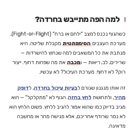
למה הפה מתייבש בחרדה?
כשהגוף נכנס למצב "ילחם או ברח" (Fight-or-Flight),
מערכת העצבים
הסימפתטית
מקבלת שליטה. היא
מנתבת את כל המשאבים למה שנחוץ להישרדות —
שרירים, לב, ריאות — ו
מכבה
את מה שפחות דחוף. ייצור
רוק? לא דחוף. מערכת העיכול? לא עכשיו.
זה אותו מנגנון שגורם ל
בעיות עיכול בחרדה
, ל
דופק
מהיר
, ולתחושת
לחץ בחזה
. הגוף לא "מתקלקל" — הוא
מגיב בדיוק כמו שהוא אמור להגיב ללחץ. פשוט הלחץ הוא
לא נמר שרודף אחריכם, אלא פגישה מחר או מחשבה
מדאיגה.