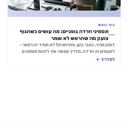
גוף ונפש
תסמיני חרדה גופניים: מה עושים כשהגוף
צועק מה שהראש לא אומר
דופק מהיר, כאבי בטן, סחרחורת? לא תמיד זה רפואי -
לפעמים זה חרדה. מדריך מעשי: איך לזהות תסמינים
גופניים של חרדה ומה באמת עוזר.
למדריך ←