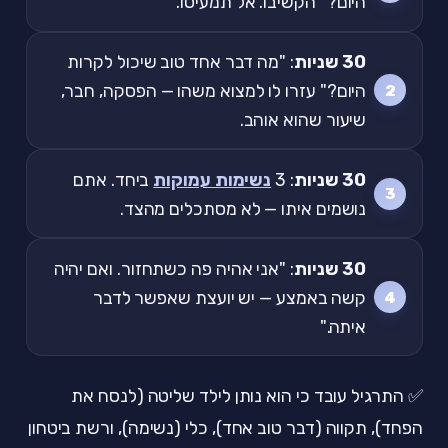
היום?" הקשיבו. אל תמעיטו.
30 שניות
: "מה דבר אחד טוב שיכול לקרות
היום?" עזרו לו למצוא משהו — הפסקה, חבר,
שיעור שהוא אוהב.
30 שניות
: 3
נשימות עמוקות
ביחד. אתם
נושמים איתו — לא מסתכלים מהצד.
30 שניות
: "אני אהיה פה כשתחזור. ואם יהיה
קשה באמצע — יש יועצת שאפשר לדבר
איתה."
✅ התרגיל עובד כי הוא נותן לילד שליטה (לנסח את
הפחד), תקווה (דבר טוב אחד), כלי (נשימה), ורשת ביטחון