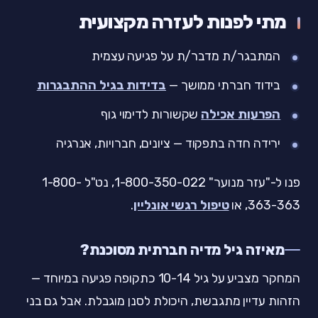
מתי לפנות לעזרה מקצועית
המתבגר/ת מדבר/ת על פגיעה עצמית
בידוד חברתי ממושך —
בדידות בגיל ההתבגרות
הפרעות אכילה
שקשורות לדימוי גוף
ירידה חדה בתפקוד — ציונים, חברויות, אנרגיה
פנו ל-"עזר מנוער" 1-800-350-022, נט"ל 1-800-
363-363, או
טיפול רגשי אונליין
.
מאיזה גיל מדיה חברתית מסוכנת?
המחקר מצביע על גיל 10-14 כתקופה פגיעה במיוחד —
הזהות עדיין מתגבשת, היכולת לסנן מוגבלת. אבל גם בני