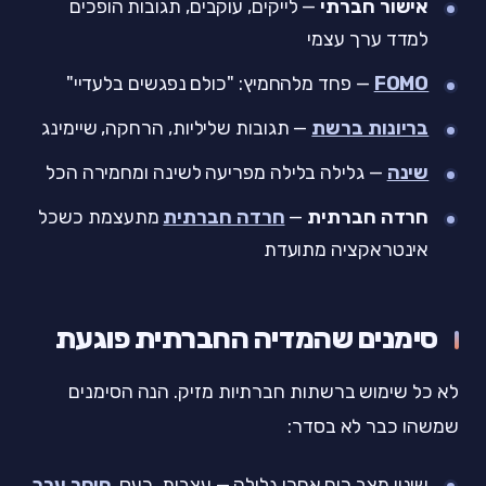
אישור חברתי
— לייקים, עוקבים, תגובות הופכים
למדד ערך עצמי
FOMO
— פחד מלהחמיץ: "כולם נפגשים בלעדיי"
בריונות ברשת
— תגובות שליליות, הרחקה, שיימינג
שינה
— גלילה בלילה מפריעה לשינה ומחמירה הכל
חרדה חברתית
—
חרדה חברתית
מתעצמת כשכל
אינטראקציה מתועדת
סימנים שהמדיה החברתית פוגעת
לא כל שימוש ברשתות חברתיות מזיק. הנה הסימנים
שמשהו כבר לא בסדר:
שינוי מצב רוח אחרי גלילה — עצבות, כעס,
חוסר ערך