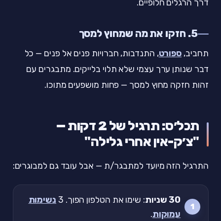
דרך הרגלים חלופיים.
5. חזקו את מה שמחוץ למסך
תחביב,
ספורט
, התנדבות, חברויות פנים אל פנים — כל
דבר שנותן ערך עצמי שלא תלוי בלייקים. מתבגרים עם
זהות חזקה מחוץ למסך — פחות מושפעים מתוכו.
תכל׳ס: תרגיל של 2 דקות —
"צ׳ק-אין אחרי גלילה"
התרגיל הזה מיועד למתבגר/ת — אבל עובד גם למבוגרים:
30 שניות
: שימו את הטלפון הפוך. 3
נשימות
עמוקות
.