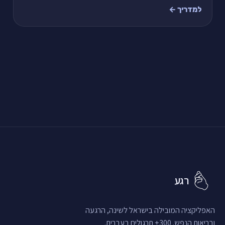
כלים שאפשר ליישם היום.
למדריך ←
רגע
האפליקציה המובילה בישראל לשינה, הרגעה
ובריאות הנפש. 300+ תרגולים בעברית.