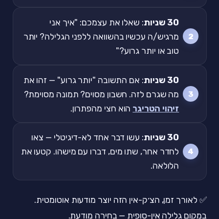
30 שניות
: שאלו את עצמכם: "איך אני
מרגיש/ה עכשיו בהשוואה ללפני הגלילה? יותר
טוב או יותר גרוע?"
30 שניות
: אם התשובה "יותר גרוע" — זהו את
מה שגרם לזה. חשבון מסוים? תמונה מסוימת?
זיהוי הטריגר
הוא חצי מהפתרון.
30 שניות
: עשו דבר אחד לא-דיגיטלי — צאו
לחדר אחר, שתו מים, דברו עם מישהו. קטעו את
הלולאה.
✅ לאורך זמן, הצ׳ק-אין הזה יוצר מודעות אוטומטית.
במקום גלילה אין-סופית — בחירה מודעת.