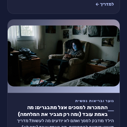
תרגיל של 2 דקות, ומתי לבקש עזרה.
למדריך ←
נוער ובריאות נפשית
התמכרות למסכים אצל מתבגרים: מה
באמת עובד (ומה רק מגביר את המלחמה)
הילד מודבק למסך ואתם לא יודעים מה לעשות? מדריך