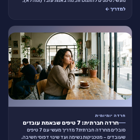
מעשי: סימנים להתמכרות, מה באמת עובד (ומה לא),
תכל׳ס תרגיל של 2 דקות, וגבולות שאפשר ליישם.
למדריך ←
חרדה יומיומית
חרדה חברתית: 7 טיפים שבאמת עובדים
סובלים מחרדה חברתית? מדריך מעשי עם 7 טיפים
שעובדים – מטכניקות נשימה ועד שינוי דפוסי חשיבה.