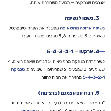
אנרגיה שנתקעת — תנועה משחררת אותה.
3. נשמו לנשיפה
נשיפה ארוכה מהשאיפה
מפעילה את הפרה-סימפתטי.
שאיפה ב-3, נשיפה ב-6, 8 סבבים. פשוט — ועובד.
4. ארקעו — 5-4-3-2-1
כשהחרדה מנתקת מהמציאות: 5 דברים שאתם רואים, 4
ששומעים, 3 שנוגעים, 2 שמריחים, 1 שטועמים.
טכניקת
5-4-3-2-1
מחזירה את המוח להווה.
5. דברו עם עצמכם (ברצינות)
"הגוף שלי נמצא בתגובת לחץ. זה לא סכנה אמיתית. זה
יעבור." המשפטים האלה לא קסם — הם
מפריעים