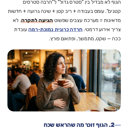
הגוף לא מבדיל בין "סטרס גדול" ל"הרבה סטרסים
קטנים". עומס בעבודה + ריב קטן + שינה גרועה + חדשות
מדאיגות = מערכת עצבים שפשוט
הגיעה לתקרה
. לא
צריך אירוע דרמטי.
חרדה כרונית נמוכת-רמה
עובדת
ככה — שקט, מתמשך, ופתאום פורץ.
2. הגוף זוכר מה שהראש שכח