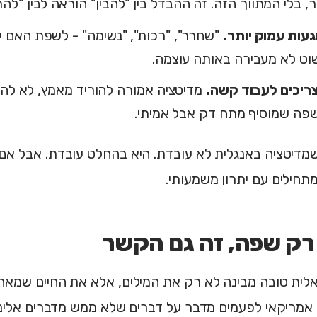
, בלי המתווך הזה. זה ההבדל בין "להבין" הוראה לבין "להר
געות עמוק יותר.
"שחרר", "רכות", "נשימה" - לשפת האם י
וט לא מעבירה באותה עוצמה.
ריכים לעבוד קשה.
מדיטציה אמורה להוריד מאמץ, לא להו
פה שמוסיף מתח דק אבל אמיתי.
שמדיטציה באנגלית לא עובדת. היא בהחלט עובדת. אבל א
חילים עם יתרון משמעותי.
רק שפה, זה גם הקשר
לית טובה מבינה לא רק את המילים, אלא את החיים שמאחו
אמריקאי לפעמים מדבר על דברים שלא ממש מדברים אלינו