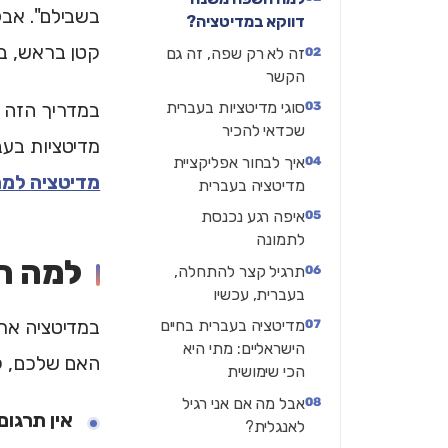
בשבילם". אבל
דווקא במדיטציה?
קטן בראש, בד
זה לא רק שפה, זה גם
הקשר
סוגי מדיטציות בעברית
במדריך הזה 
שכדאי להכיר
מדיטציות בעב
איך לבחור אפליקציית
מדיטציה למת
מדיטציה בעברית
איפה רגע נכנסת
לתמונה
למה ה
תרגיל קצר להתחלה,
בעברית, עכשיו
מדיטציה בעברית בחיים
במדיטציה אתם
הישראליים: מתי היא
האם שלכם, ק
הכי שימושית
אבל מה אם אני רגיל
אין תרגו
לאנגלית?