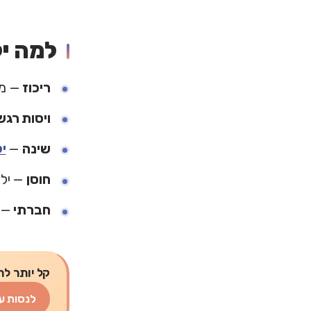
למה יל
ריכוז
— מד
ויסות רגש
שינה
—
י
חוסן
— ילד
חברתי
— 
קל יותר לת
לנסות ע