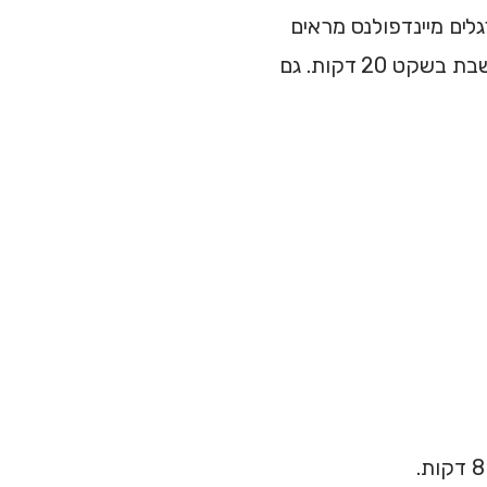
לים מיינדפולנס מראים
. ולא — הם לא צריכים לשבת בשקט 20 דקות. גם