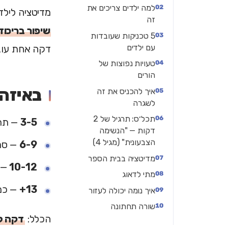
למה ילדים צריכים את
מדיטציה לילד
זה
שיפור בריכוז
5 טכניקות שעובדות
עם ילדים
דקה אחת עוב
טעויות נפוצות של
הורים
באיזה 
איך להכניס את זה
לשגרה
תכל׳ס: תרגיל של 2
3-5
— תרגי
דקות — "הנשימה
הצבעונית" (מגיל 4)
6-9
— סריק
מדיטציה בבית הספר
10-12
— מ
מתי לדאוג
13+
— כמו מ
איך נומה יכולה לעזור
שורה תחתונה
הכלל:
דקה ל