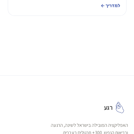
בלי ניסיון קודם, בלי ציוד.
למדריך ←
רגע
האפליקציה המובילה בישראל לשינה, הרגעה
ובריאות הנפש. 300+ תרגולים בעברית.