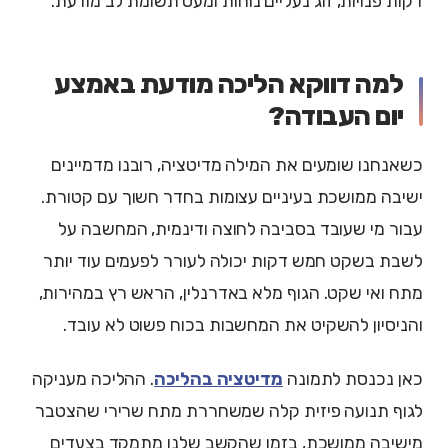
דקות פנויות, זוג נעליים נוחות ומעט תשומת לב מודעת.
למה דווקא הליכה מודעת באמצע
יום העבודה?
כשאנחנו שומעים את המילה מדיטציה, רובנו מדמיינים
ישיבה ממושכת בעיניים עצומות בחדר חשוך עם קטורת.
עבור מי שעובד בסביבה לחוצה ודינמית, המחשבה על
לשבת בשקט חמש דקות יכולה לעורר לפעמים עוד יותר
מתח ואי שקט. הגוף מלא באדרנלין, הראש רץ במהירות,
והניסיון להשקיט את המחשבות בכוח פשוט לא עובד.
כאן נכנסת לתמונה
מדיטציה בהליכה
. ההליכה מעניקה
לגוף תנועה פיזית קלה שמשחררת מתח שרירי שהצטבר
מישיבה ממושכת, בזמן שהקשב שלנו מתמקד בצעדים