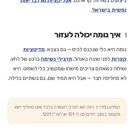
ביצועים בשירות. קראו גם:
אפליקציות AI לבריאות
נפשית בישראל
.
איך נומה יכולה לעזור
נומה היא כלי שנכנס לכיס — גם בצבא.
מדיטציות
קצרות
לפני שינה באוהל,
תרגילי נשימה
ברגע של לחץ,
ושיחה כשאתם צריכים מישהו שמקשיב בלי לשפוט. היא
לא מחליפה חבר — אבל היא תמיד שם, גם בשתיים בלילה.
המידע במדריך הזה הוא לצרכי העשרה בלבד ואינו מחליף ייעוץ
מקצועי. במצב חירום פנו ל-101 או לער"ן 1201.