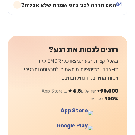
04
האם חרדה לפני גיוס אומרת שלא אצליח?
רוצים לנסות את רגע?
באפליקציית רגע תמצאו כלי EMDR לגירוי
דו-צדדי, מדיטציות מותאמות לטראומה ותרגילי
ויסות מהירים. התחילו בחינם.
90,000+
ישראלים
4.8★
ב־App Store
100%
בעברית