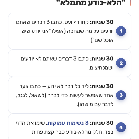
"הלא-נודע מתמלא"
30 שניות
: קחו דף ועט. כתבו 3 דברים שאתם
יודעים על מה שמחכה (אפילו "אני יודע שיש
אוכל שם").
30 שניות
: כתבו 3 דברים שאתם לא יודעים
ושמלחיצים.
30 שניות
: ליד כל דבר לא ידוע — כתבו צעד
אחד שאפשר לעשות כדי לברר (לשאול, לגגל,
לדבר עם מישהו).
30 שניות
:
3 נשימות עמוקות
. שימו את הדף
בצד. חלק מהלא-נודע כבר קצת פחות.