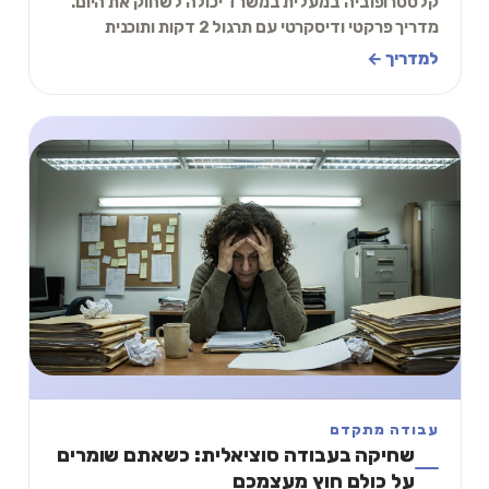
קלסטרופוביה במעלית במשרד יכולה לשחוק את היום.
מדריך פרקטי ודיסקרטי עם תרגול 2 דקות ותוכנית
הדרגתית לעבודה.
למדריך ←
עבודה מתקדם
שחיקה בעבודה סוציאלית: כשאתם שומרים
על כולם חוץ מעצמכם