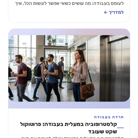
לעומס בעבודה: מה עושים כשאי אפשר לעשות הכל, איך
אומרים לא, ותרגיל של 2 דקות שמחזיר שליטה.
למדריך ←
חרדה בעבודה
קלסטרופוביה במעלית בעבודה: פרוטוקול
שקט שעובד