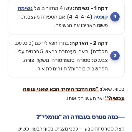
דקה 1 - נשימה:
עשו 4 מחזורים של
נשימת
קופסה
(4-4-4-4). אם הספירה מעצבנת,
פשוט האריכו את הנשיפה.
דקה 2 - הארקה:
בחרו חפץ לידכם (כוס, עט,
מקלדת) ותארו לעצמכם בראש 5 פרטים עליו:
צבע, טקסטורה, טמפרטורה, משקל, צורה.
המחשבות בורחות? חוזרים לתיאור.
בסוף, שאלו:
"מה הדבר היחיד הבא שאני עושה
עכשיו?"
ואז תעשו רק אותו.
כמה סטרס בעבודה זה "נורמלי"?
קצת סטרס זה טבעי – לפני מצגת, בסוף רבעון, כשיש