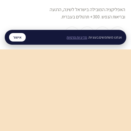
האפליקציה המובילה בישראל לשינה, הרגעה
ובריאות הנפש. 300+ תרגולים בעברית.
אישור
אנחנו משתמשים בעוגיות.
מדיניות פרטיות
שינה והירדמות
איך להירגע לפני השינה
איך להירדם עם מחשבות טורדניות
חוסר שינה כרוני, מה עושים
חרדה והתקפי חרדה
התקף חרדה, מה עושים