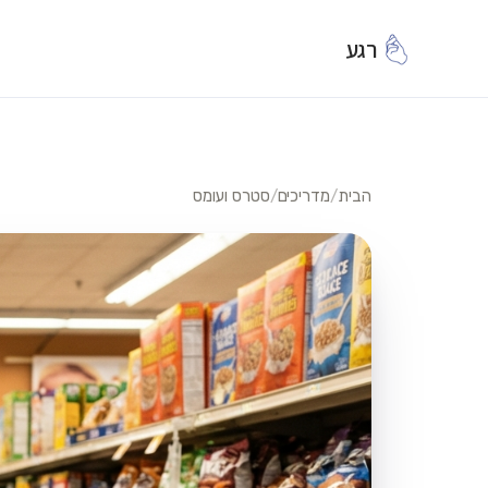
רגע
הבית
/
מדריכים
/
סטרס ועומס