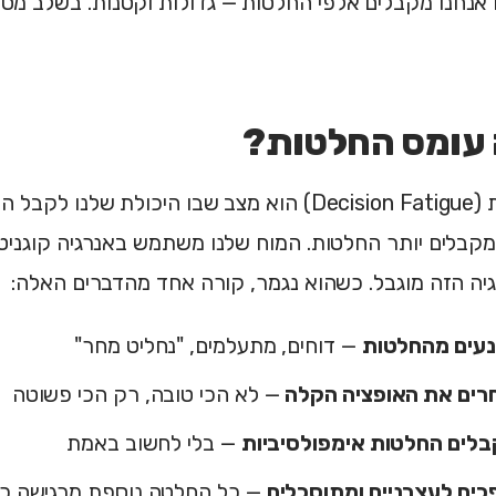
ם אנחנו מקבלים אלפי החלטות — גדולות וקטנות. בשלב מ
 עומס החלטות?
עומס החלטות (Decision Fatigue) הוא מצב שבו היכולת
קבלים יותר החלטות. המוח שלנו משתמש באנרגיה קוגניטי
יה הזה מוגבל. כשהוא נגמר, קורה אחד מהדברים האלה:
נעים מהחלטות
— דוחים, מתעלמים, "נחליט מחר"
חרים את האופציה הקלה
— לא הכי טובה, רק הכי פשוטה
בלים החלטות אימפולסיביות
— בלי לחשוב באמת
כים לעצבניים ומתוסכלים
— כל החלטה נוספת מרגישה כ