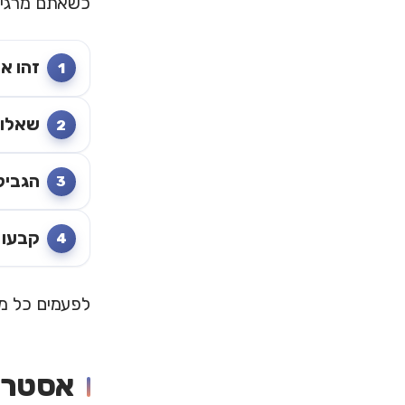
כשאתם מרגישי
זהו א
שאלו:
הגביל
קבעו ד
לפעמים כל מ
אסטרט