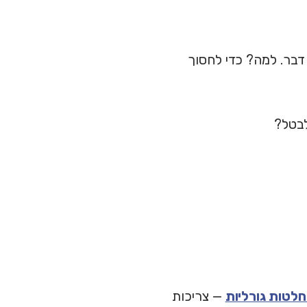
דבר. למה? כדי לחסוך
לבטל?
לטות גורליות
— צריכות