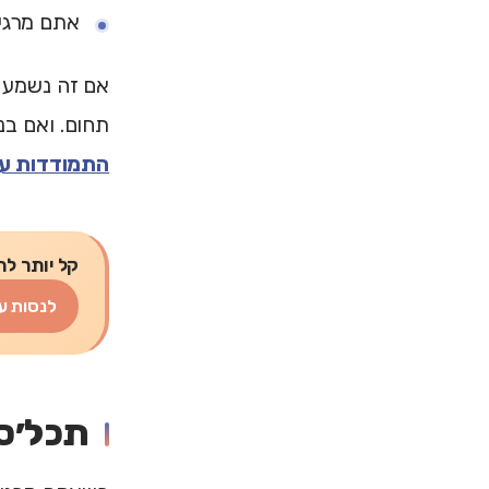
אתם מרגיש
אם זה נשמע מ
תחום. ואם בנ
התמודדות עם
קל יותר לת
לנסות ע
תכל׳ס: תרגיל ש