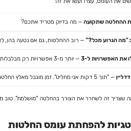
ם את העומס, עצרו ועשו את זה:
ת ההחלטה שתקועה
— מה בדיוק מטריד אתכם?
 "מה הגרוע מכל?"
— רוב ההחלטות, גם אם נטעה בהן, לא
ו את האפשרויות ל-3
— יותר מ-3 אפשרויות רק מבלבלות. חתכו
דליין
— "תוך 5 דקות אני מחליט". זמן מוגבל מאלץ החלטה
ה שצריך זה לשחרר את הצורך בהחלטה "מושלמת". טוב מס
גיות להפחתת עומס החלטות