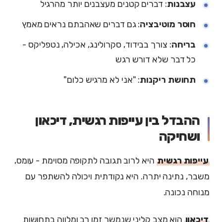
עצבנות
: דברים קטנים מעצבנים יותר מהרגיל
חוסר מוטיבציה
: גם דברים שאהבתם נראים מאמץ
בריחה
: צורך בבידוד, סקרולינג, אכילה, נטפליקס -
כל דבר שלא דורש רגש
תחושת ריקנות
: "אני לא מרגיש כלום"
ההבדל בין עייפות רגשית, דיכאון
ושחיקה
עייפות רגשית
היא לרוב תגובה לתקופה מסוימת - עומס,
משבר, נתינה יתרה. היא נקודתית ויכולה להשתפר עם
מנוחה נכונה.
דיכאון
הוא מצב קליני שנמשך זמן רב ומלווה בתחושות