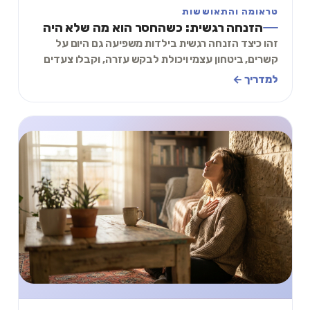
טראומה והתאוששות
הזנחה רגשית: כשהחסר הוא מה שלא היה
זהו כיצד הזנחה רגשית בילדות משפיעה גם היום על
קשרים, ביטחון עצמי ויכולת לבקש עזרה, וקבלו צעדים
ראשונים לריפוי עדין ומעשי. קראו והתחילו להבין
למדריך ←