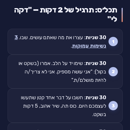
תכל׳ס: תרגיל של 2 דקות — "דקה
לי"
30 שניות
: עצרו את מה שאתם עושים. שבו.
3
נשימות עמוקות
.
30 שניות
: שימו יד על הלב. אמרו (בשקט או
בקול): "אני עושה מספיק. אני לא צריך/ה
להיות מושלם/ת."
30 שניות
: חשבו על דבר אחד קטן שתעשו
לעצמכם היום. כוס תה, שיר אהוב, 5 דקות
בשקט.