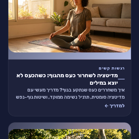
רגשות קשים
מדיטציה לשחרור כעס מהגוף: כשהכעס לא
יוצא במילים
איך משחררים כעס שנתקע בגוף? מדריך מעשי עם
מדיטציה סומטית, תרגיל נשימה ממוקד, ושיטות גוף-נפש
שעוזרות להוריד את הלחץ בלי לפגוע בעצמכם או באחרי
למדריך ←