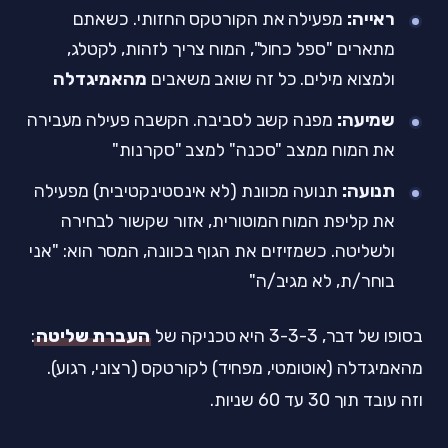
ראייה:
מפעילה את הקורטקס החזותי. כשאתם
מתארים "ספל כחול", המוח צריך לזהות, לקטלג,
ולמצוא מילים. כל זה שואב משאבים
מהאמיגדלה
שמיעה:
מפנה קשב לסביבה. הקשבה פעילה מעבירה
את המוח ממצב "סכנה" למצב "סקרנות"
תנועה:
תנועה מכוונת (לא אינסטינקטיבית) מפעילה
את קליפת המוח המוטורית, אזור שקשור לבחירה
ולשליטה. כשמזיזים את הגוף בכוונה, המסר הוא: "אני
בוחר/ת, לא מגיב/ה"
בסופו של דבר, 3-3-3 היא טכניקה של
העברת שליטה
:
מהאמיגדלה (אוטומטי, מפחיד) לקורטקס (רצוני, רגוע).
וזה עובד תוך 30 עד 60 שניות.