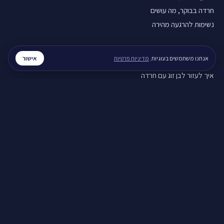
חרדה בבוקר, מה עושים
נשימות להרגעה מהירה
מערכות יחסים
אישור
אנחנו משתמשים בעוגיות.
מדיניות פרטיות
איך לעזור לבן זוג עם חרדה
איך להירגע אחרי ריב
תקשורת זוגית בריאה
חוסן נפשי
חוסן נפשי בזמן מלחמה
ויסות רגשי, איך מתרגלים
סטרס בעבודה, מה עושים
לכל המדריכים ←