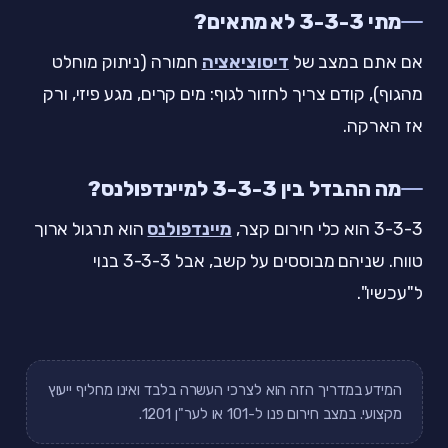
מתי 3-3-3 לא מתאים?
אם אתם במצב של
דיסוציאציה
חמורה (ניתוק מוחלט
מהגוף), קודם צריך לחזור לגוף: מים קרים, מגע פיזי, ורק
אז הארקה.
מה ההבדל בין 3-3-3 למיינדפולנס?
3-3-3 הוא כלי חירום קצר,
מיינדפולנס
הוא תרגול ארוך
טווח. שניהם מבוססים על קשב, אבל 3-3-3 בנוי
ל"עכשיו".
המידע במדריך הזה הוא לצרכי העשרה בלבד ואינו מחליף ייעוץ
מקצועי. במצב חירום פנו ל-101 או לער"ן 1201.