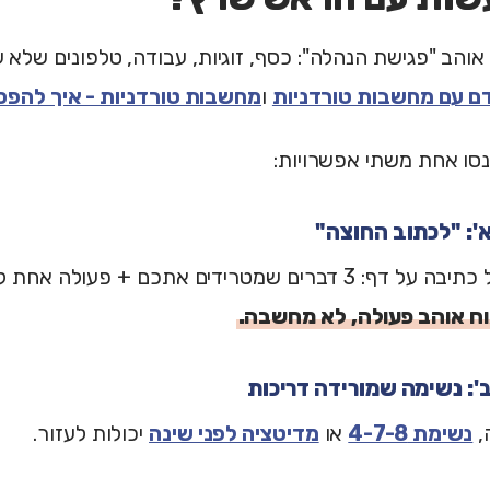
והב "פגישת הנהלה": כסף, זוגיות, עבודה, טלפונים שלא 
דם עם מחשבות טורדניות
ו
מחשבות טורדניות - איך להפס
סו אחת משתי אפשרויות:
': "לכתוב החוצה"
דקה אחת של כתיבה על דף: 3 דברים שמטרידים אתכם + פע
ח אוהב פעולה, לא מחשבה.
: נשימה שמורידה דריכות
,
נשימת 4-7-8
או
מדיטציה לפני שינה
יכולות לעזור.