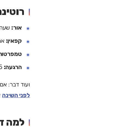
רוטינה
אור:
שעה ל
קפאין:
אם 
טמפרטור
הרגעה:
5 דקות
ועוד דבר: אם
לפני השינה
א
למה דו