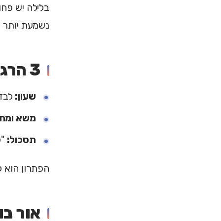
בלילה יש פחו
נשמעת יותר קיצונית.
3 הרגלים קטנים שמחזקים התעוררויות
שעון:
לבדו
משא ומתן
תסכול:
"ל
הפתרון הוא ל
אור בו