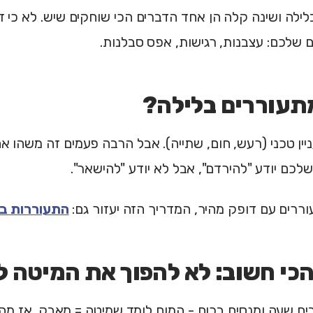
לילה ושינה קלה הן אחד הדברים הכי שוחקים שיש. לא כי זה
 שלכם: עצבנות, רגישות, אפס סבלנות.
תעוררים בלילה?
יין טכני (רעש, חום, שתייה). אבל הרבה פעמים זה משהו א
 שלכם יודע "להירדם", אבל לא יודע "להישאר".
רים עם דופק מהיר, המדריך הזה יעזור גם:
התעוררות בל
כי חשוב: לא להפוך את המיטה ל
ם שעה ומנסים בכוח - המוח לומד שמיטה = מאבק. אז מה