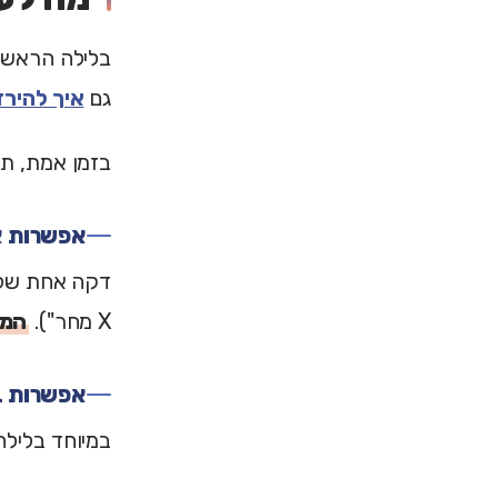
בלילה הראש א
גם
איך להיר
בזמן אמת, תנ
אפשרות א
X מחר").
המו
אפשרות ב'
במיוחד בלילה