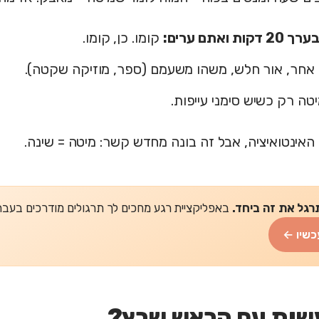
ת ואתם ערים:
קומו. כן, קומו.
 אחר, אור חלש, משהו משעמם (ספר, מוזיקה שקטה).
טה רק כשיש סימני עייפות.
האינטואיציה, אבל זה בונה מחדש קשר: מיטה = שינה.
רגל את זה ביחד.
באפליקציית רגע מחכים לך תרגולים מודרכים בעברית של 2-5 דקות
כשיו ←
שות עם הראש שרץ?