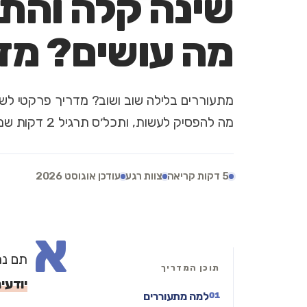
שינה קלה והתע
מה עושים? מד
מתעוררים בלילה שוב ושוב? מדריך פרקטי לשי
מה להפסיק לעשות, ותכל׳ס תרגיל 2 דקות שמוריד דריכות.
5 דקות קריאה
צוות רגע
עודכן אוגוסט 2026
א
תם נרדמים י
תוכן המדריך
יודעים
למה מתעוררים