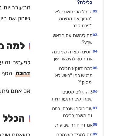
בלילה?
התעוררויות ב
הכלל הכי חשוב: לא
שוחק את היום
להפוך את המיטה
לזירת קרב
מה לעשות עם הראש
שרץ?
למה מ
רוטינה קצרה שמכינה
את הגוף להישאר ישן
לפעמים זה ענ
למה דווקא הלילה
דרוכה
. הגוף
מרגיש כמו "ראש לא
יפסיק"?
אם אתם מתעור
3 הרגלים קטנים
שמחזקים התעוררויות
אור בוקר ושגרה: למה
הכלל ה
זה משנה ללילה
אם זה חוזר שבועות
כשאתם שוכבי
מה להגיד לעצמכם