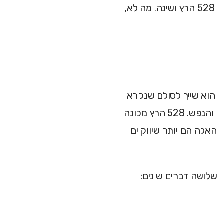
להם לסגור את הראש בסוף היום. במדריך הזה נבדוק מה באמת ידוע על 528 הרץ ושינה, מה לא,
י. הוא שייך לסולם שנקרא
"תדרי סולפג׳יו" – קבוצת תדרים שמיוחסים להם השפעות שונות על הגוף והנפש. 528 הרץ מכונה
אלה הם יותר שיווקיים