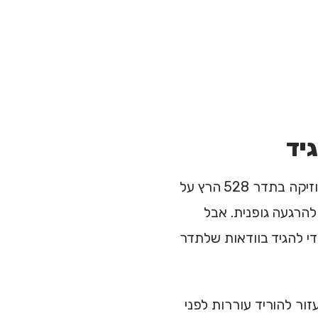
יד
נתחיל עם מה שכן ידוע: מספר מחקרים קטנים בדקו את ההשפעה של מוזיקה בתדר 528 הרץ על
 להרגעה גופנית. אבל
די להגיד בוודאות שלתדר
זור להוריד עוררות לפני