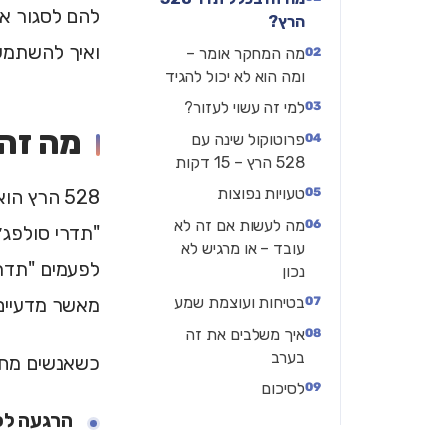
הרץ?
ואיך להשתמש 
מה המחקר אומר –
ומה הוא לא יכול להגיד
למי זה עשוי לעזור?
מה זה בכ
פרוטוקול שינה עם
528 הרץ – 15 דקות
טעויות נפוצות
528 הרץ ה
מה לעשות אם זה לא
עובד – או מרגיש לא
לפעמים "תדר 
נכון
בטיחות ועוצמת שמע
מאשר מדעיים
איך משלבים את זה
בערב
כשאנשים מחפשים "תדר 528 לשינה", הם בדרך 
לסיכום
הרגעה לפ