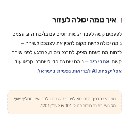
איך נומה יכולה לעזור
לפעמים קשה לעבד רגשות זוגיים עם בן/בת הזוג עצמם.
נומה יכולה להיות מקום להכין את עצמכם לשיחה —
לזהות מה באמת מציק, לתרגל ניסוח, להרגע לפני שיחה
קשה.
אחרי ריב
— נומה שם גם כדי לשחרר. קראו עוד:
אפליקציות AI לבריאות נפשית בישראל
.
המידע במדריך הזה הוא לצרכי העשרה בלבד ואינו מחליף ייעוץ
מקצועי. במצב חירום פנו ל-101 או לער"ן 1201.