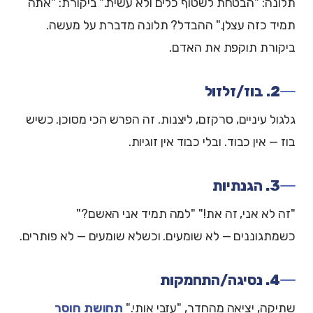
תלונה: "הבטחת לשטוף כלים ולא עשית." ביקורת: "אתה
תמיד כזה עצלן." ההבדל? תלונה מדברת על מעשה.
ביקורת תוקפת את האדם.
2. בוז/זלזול
גלגול עיניים, סרקזם, ליצנות. זה הפרש הכי מסוכן. כשיש
בוז — אין כבוד. ובלי כבוד אין זוגיות.
3. הגנתיות
"זה לא אני, זה את!" "למה תמיד אני האשם?"
כשמתגוננים — לא שומעים. וכשלא שומעים — לא פותרים.
4. נסיגה/התחמקות
שתיקה, יציאה מהחדר, "עזבי אותי."
תחושת חוסר