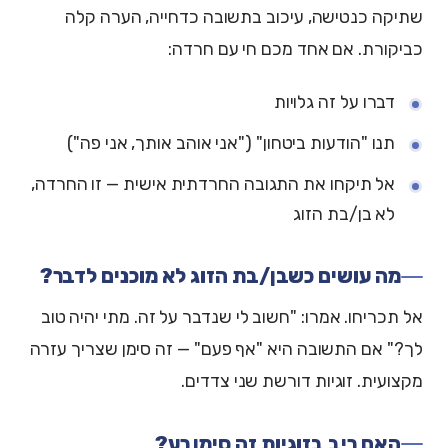
שתיקה כנטישה, עיכוב בתשובה כדחייה, הערה קלה
כביקורת. אם אחד מכם חי עם חרדה:
דברו על זה גלויות
תנו "הודעות ביטחון" ("אני אוהב אותך, אני פה")
אל תיקחו את התגובה החרדתית אישית — זו החרדה,
לא בן/בת הזוג
מה עושים כשבן/בת הזוג לא מוכנים לדבר?
אל תכריחו. אמרו: "חשוב לי שנדבר על זה. מתי יהיה טוב
לך?" אם התשובה היא "אף פעם" — זה סימן שצריך עזרה
מקצועית. זוגיות דורשת שני צדדים.
האם ריב בזוגיות זה סימן רע?