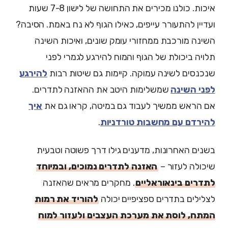
איכות. כולנו מכירים את התחושה של לישון 7-8 שעות
ועדיין להתעורר עייפים, כאילו הגוף לא נח באמת. הסיבה?
השינה מורכבת ממחזורי עומק שונים, ואיכות השינה
תלויה ביכולת של הגוף והמוח להירגע לגמרי לפני
שנכנסים לשינה עמוקה. קיימות גם שיטות רבות
להירגע
לפני השינה
שמשלימות היטב את ההאזנה לתדרים.
אם הראש ממשיך לעבוד גם במיטה, קראו גם את
איך
להירדם עם מחשבות טורדניות
.
בשנים האחרונות, מדענים גילו דרך פשוטה וטבעית
שיכולה לעזור –
האזנה לתדרים נמוכים, ובמיוחד
לתדרים בינאוראליים
. מחקרים מראים שהאזנה
לצלילים בתדרים ספציפיים יכולה
להוריד את רמות
המתח, לוסת את מערכת העצבים ולעזור למוח