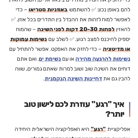
להם באופן נכון:
✅ להשתמש
באוזניות סטריאו
– כדי
לאפשר למוח לזהות את ההבדל בין התדרים בכל אוזן.
✅
להאזין
לפחות 20-30 דקות לפני השינה
– שהמוח
יספיק להיכנס למצב רגוע.
✅ לשלב עם
נשימות עמוקות
או מדיטציה
– כדי לחזק את האפקט. אפשר להתחיל עם
נשימות להרגעה מהירה
או עם
נשימת ים
. ואם אתם
דוחים את השינה שוב ושוב למרות שאתם גמורים, שווה
להבין גם את
דחיינות השינה הנקמנית
.
איך "רגע" עוזרת לכם לישון טוב
יותר?
אפליקציית
"רגע"
היא האפליקציה הישראלית היחידה