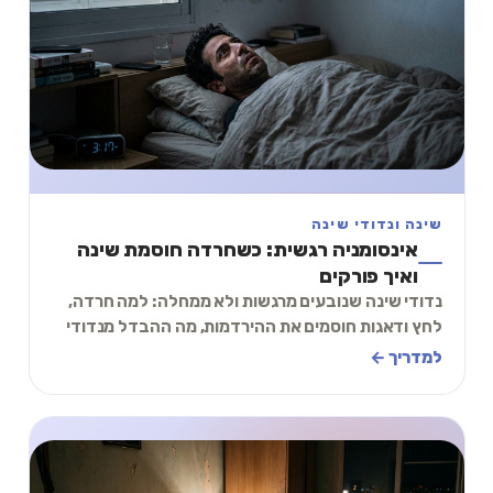
שינה ונדודי שינה
אינסומניה רגשית: כשחרדה חוסמת שינה
ואיך פורקים
נדודי שינה שנובעים מרגשות ולא ממחלה: למה חרדה,
לחץ ודאגות חוסמים את ההירדמות, מה ההבדל מנדודי
שינה רגילים, ותכל׳ס מה עושים הלילה.
למדריך ←