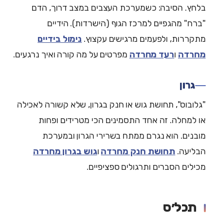
בלחץ. הסיבה: כשמערכת העצבים במצב דרוך, הדם
"ברח" מהגפיים למרכז הגוף (הישרדות). הידיים
מתקררות, ולפעמים מרגישים עקצוץ.
נימול בידיים
מחרדה
ו
רעד מחרדה
מפרטים על מה קורה ואיך נרגעים.
גרון
"גלובוס", תחושת גוש או חנק בגרון, שלא קשורה לאכילה
או למחלה. זה אחד התסמינים הכי מטרידים ופחות
מובנים. הוא נגרם ממתח בשרירי הגרון ובמערכת
הבליעה.
תחושת חנק מחרדה
ו
גוש בגרון מחרדה
מכילים הסברים ותרגולים ספציפיים.
תכל׳ס