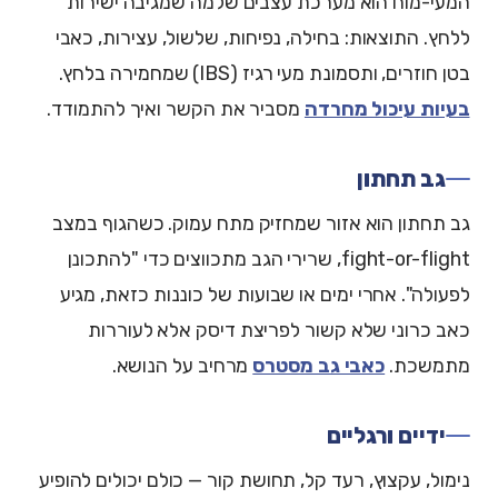
המעי-מוח הוא מערכת עצבים שלמה שמגיבה ישירות
ללחץ. התוצאות: בחילה, נפיחות, שלשול, עצירות, כאבי
בטן חוזרים, ותסמונת מעי רגיז (IBS) שמחמירה בלחץ.
בעיות עיכול מחרדה
מסביר את הקשר ואיך להתמודד.
גב תחתון
גב תחתון הוא אזור שמחזיק מתח עמוק. כשהגוף במצב
fight-or-flight, שרירי הגב מתכווצים כדי "להתכונן
לפעולה". אחרי ימים או שבועות של כוננות כזאת, מגיע
כאב כרוני שלא קשור לפריצת דיסק אלא לעוררות
מתמשכת.
כאבי גב מסטרס
מרחיב על הנושא.
ידיים ורגליים
נימול, עקצוץ, רעד קל, תחושת קור — כולם יכולים להופיע