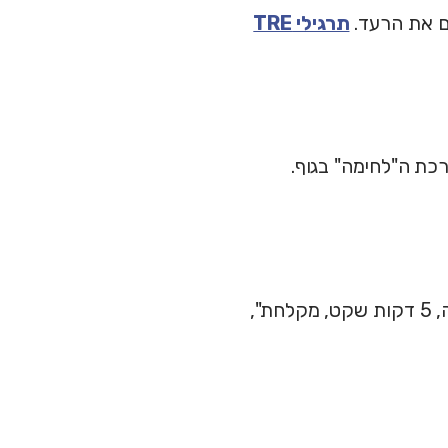
ים את הרעד.
תרגילי TRE
כת ה"לחימה" בגוף.
קבועה, גם אם היא רק "קפה, 5 דקות שקט, מקלחת",