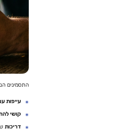
התסמינים הנפ
עייפות ע
קושי להת
דריכות
של