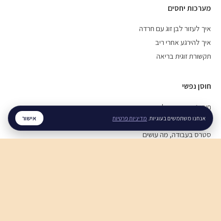
מערכות יחסים
איך לעזור לבן זוג עם חרדה
איך להירגע אחרי ריב
תקשורת זוגית בריאה
חוסן נפשי
חוסן נפשי בזמן מלחמה
אישור
אנחנו משתמשים בעוגיות.
מדיניות פרטיות
ויסות רגשי, איך מתרגלים
סטרס בעבודה, מה עושים
לכל המדריכים ←
© 2026 רגע. כל הזכויות שמורות.
בלוג
מדריכים
לארגונים
פרטיות
תנאי שימוש
צרו קשר