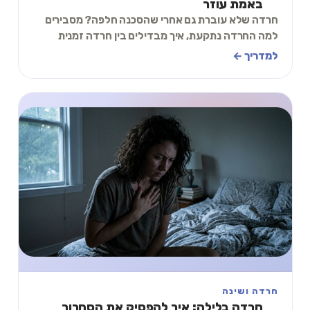
באמת עוזר
חרדה שלא עוברת גם אחרי שהסכנה חלפה? מסבירים
למה החרדה נתקעת, איך מבדילים בין חרדה זמנית
לכרונית, ותרגיל של דקותיים שמתחיל להרגיע כבר עכשיו.
למדריך ←
חרדה ושינה
חרדה בלילה: איך להפסיק את הסחרור