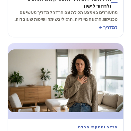
ולחזור לישון
מתעוררים באמצע הלילה עם חרדה? מדריך מעשי עם
טכניקות הרגעה מיידיות, תרגילי נשימה ושיטות שעובדות.
כולל תרגיל 2 דקות שתוכלו לעשות עכשיו.
למדריך ←
חרדה והתקפי חרדה