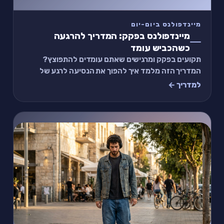
מיינדפולנס ביום-יום
מיינדפולנס בפקק: המדריך להרגעה
כשהכביש עומד
תקועים בפקק ומרגישים שאתם עומדים להתפוצץ?
המדריך הזה מלמד איך להפוך את הנסיעה לרגע של
שקט — עם תרגול מיינדפולנס פשוט שעובד.
למדריך ←