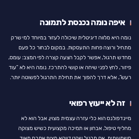
איפה נומה נכנסת לתמונה
נומה היא מלווה דיגיטלית שיכולה לעזור במיוחד למי שרק
מתחיל ורוצה פחות התעסקות. במקום לבחור כל פעם
מחדש תרגול, אפשר לקבל הצעה קצרה לפי המצב: עומס,
פיזור, לחץ לפני שיחה או קושי להתרכז. נומה היא לא “עוד
רעש”, אלא דרך להפוך את תחילת התרגול לפשוטה יותר.
זה לא ייעוץ רפואי
מיינדפולנס הוא כלי עזרה עצמית מצוין, אבל הוא לא
מחליף טיפול, אבחון או תמיכה מקצועית כשיש מצוקה
משמעותית. אם תרגול שקט דווקא מציף אתכם מאוד,