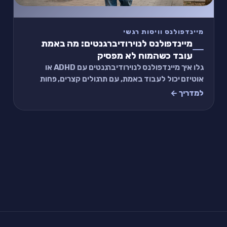
מיינדפולנס וויסות רגשי
מיינדפולנס לנוירודיברגנטים: מה באמת
עובד כשהמוח לא מפסיק
גלו איך מיינדפולנס לנוירודיברגנטים עם ADHD או
אוטיזם יכול לעבוד באמת, עם תרגולים קצרים, פחות
הצפה חושית ויותר התאמה לראש שלכם. שווה לנסות.
למדריך ←