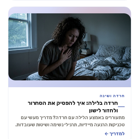
חרדה ושינה
חרדה בלילה: איך להפסיק את הסחרור
ולחזור לישון
מתעוררים באמצע הלילה עם חרדה? מדריך מעשי עם
טכניקות הרגעה מיידיות, תרגילי נשימה ושיטות שעובדות.
כולל תרגיל 2 דקות שתוכלו לעשות עכשיו.
למדריך ←