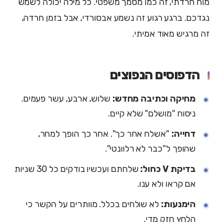
מוח חרדתי, זה כמו מסמך משפטי. כל מילה יכולה לשמש
נגדכם. ברגע רגוע זה נשמע אבסורדי, אבל בזמן חרדה,
זה מרגיש מאוד אמיתי.
הדפוסים הנפוצים
מחיקה וכתיבה מחדש:
שלוש, ארבע, עשר פעמים.
ניסוח "מושלם" שלא קיים.
דחייה:
"אשלח אחר כך". אחר כך הופך למחר,
שהופך ל"כבר לא רלוונטי".
בדיקת V כחול:
שלחתם ועכשיו בודקים כל 30 שניות
אם קראו ולא ענו.
הימנעות:
לא שולחים בכלל. מוותרים על הקשר כי
הלחץ חזק מדי.