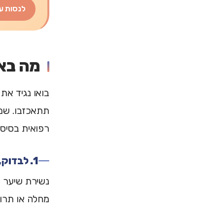
לנסות ע
מה בא
בואו נגיד את
תתאכזבו. שמפ
רפואית בסיסי
1. לבדוק, לא לנחש
נשירת שיער יכ
מחלה או תרופ