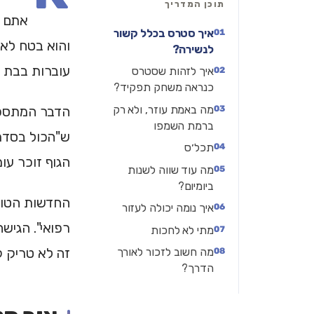
תוכן המדריך
אתם ל
איך סטרס בכלל קשור
והוא בטח לא 
לנשירה?
עוברות בבת 
איך לזהות שסטרס
כנראה משחק תפקיד?
מה באמת עוזר, ולא רק
הדבר המתסכל 
ברמת השמפו
ש"הכול בסדר"
תכל׳ס
הגוף זוכר ע
מה עוד שווה לשנות
ביומיום?
החדשות הטובו
איך נומה יכולה לעזור
רפואי". הגיש
מתי לא לחכות
זה לא טריק ק
מה חשוב לזכור לאורך
הדרך?