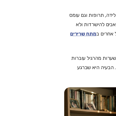
 לידה, תרופות וגם עומס
בים להישרדות ולא
 אחרים ב
מתח שרירים
הקשר של סטרס נקרא telogen effluvium: יותר שערות מהרגיל עוברות
 הבעיה היא שברגע