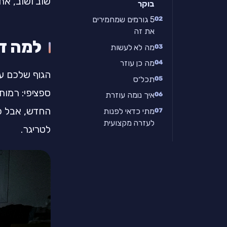
שוב ושוב, את
בוקר
5 גורמים שמחמירים
את זה
למה דווקא 3 
מה לא לעשות
מה כן עוזר
תכל׳ס
ספציפי: רמות
איך נומה עוזרת
החדש, אבל כ
מתי כדאי לפנות
לעזרה מקצועית
לטריגר.