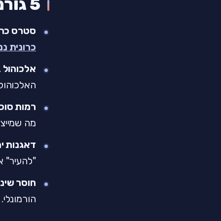
5 גורמים שמחמירים את זה
סטרס כרונ
כרונית נ
אלכוהול 
האלכוהול,
רמות סוכר
מה שמייצ
דאגנות י
"להעיר" א
חוסר שינ
הורמונלי.