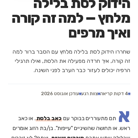
הידוק לסת בלילה
מלחץ — למה זה קורה
ואיך מרפים
שחררו הידוק לסת בלילה מלחץ עם הסבר ברור למה
זה קורה, איך חרדה מפעילה את הלסת, ואילו תרגילי
הרפיה יכולים לעזור כבר הערב לפני השינה.
4 דקות קריאה
צוות רגע
עודכן אוגוסט 2026
א
תם מתעוררים בבוקר עם
כאב בלסת
. או כאב
ראש. או תחושה שהשיניים "עייפות". בן/בת הזוג אומרים
שבלילה שמעו אתכם
חורקים שיניים
. ואתם? לא זוכרים