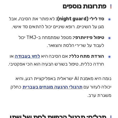
פתרונות נוספים
סד לילי (night guard):
לא פותר את הסיבה, אבל
מגן על השיניים. רופא שיניים יכול להתאים סד אישי.
טיפול פיזיותרפי:
מטפל שמתמחה ב-TMJ יכול
לעבוד על שרירי הלסת והצוואר.
הורדת מתח כללי:
אם הסיבה היא
לחץ בעבודה
או
חרדה כללית, טיפול בשורש הבעיה הוא הכי אפקטיבי.
נומה היא מאמנת AI ישראלית באפליקציית רגע, והיא
יכולה לעזור עם
תרגולי הרגעה מונחים בעברית
כחלק
משגרת ערב.
תכל׳ס: תרגיל הרפיית לסת של שתי